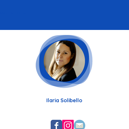
 appuntamento:
Ilaria Solibello